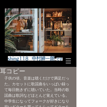
shing118 中村紳一朗
です
耳コピー
子供の頃、音楽は聴くだけで満足だっ
た。カセットに歌謡曲をいっぱい録っ
て毎日飽きずに聴いていた。当時の歌
謡曲は歌詞などほとんど覚えている。
中学生になってフォークが好きになり
安いギターを買ってもらってギターを