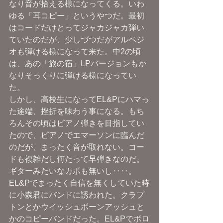
なり音が拾える様になってくる。いわ
ゆる「耳コピー」というやつだ。最初
はコードだけとってジャカジャカ弾い
ていたのだが、少しづつだがアルペジ
オも弾ける様になって来た。中2の頃
は、あの「旅の宿」LPバージョンもか
なりそっくりに弾ける様になってい
た。
しかし、高校生になってEL&Pにハマっ
た途端、挫折を味わう事になる。もち
ろんその頃はピアノ弾きを目指してい
たので、ピアノでエマーソンに臨んだ
のだが、まったく音が取れない。コー
ドも複雑だし何たって早弾きなのだ。
ギターみたいなカポも無いし‥‥。
EL&Pでまったく自信を無くしていた時
に小森君にバンドに誘われた。クラプ
トンとかウイッシュボーンアッシュと
かのコピーバンドだった。EL&Pでボロ