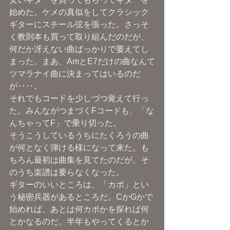
始めた。ケメの真似をしてクラシック
ギターにスチール弦を張った。さっそ
く教則本も買って取り組んだのだが、
何だか冴えない曲ばっかりで萎えてし
まった。まあ、AmとE7だけの曲なんて
ツマラナイ曲に決まってはいるのだ
が‥‥。
それでもコードを少しづつ覚えて行っ
た。みんながつまづくFコードも、「な
んちゃってF」で乗り切った。
そうこうしているうちにたくろうの曲
が何となく弾ける様になって来た。も
ちろん最初は曲集を見てたのだが、そ
のうち楽譜は要らなくなった。
ギターのいいところは、「カポ」とい
う秘密兵器があるところだ。CかGかで
始めれば、あとは何カポかを探れば何
とかなるのだ。半年もやってくるとか