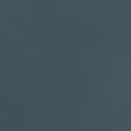
演じ
好き
ん役
「リ
ち