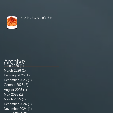
トマトパスタの作り方
Archive
June 2026
(1)
1 post
March 2026
(1)
1 post
February 2026
(1)
1 post
December 2025
(1)
1 post
October 2025
(2)
2 posts
August 2025
(1)
1 post
May 2025
(1)
1 post
March 2025
(1)
1 post
December 2024
(1)
1 post
November 2024
(1)
1 post