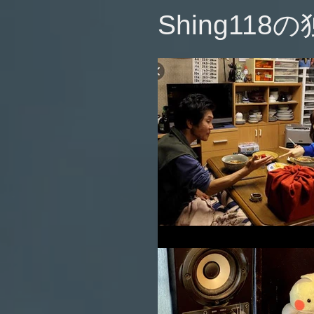
​Shing118