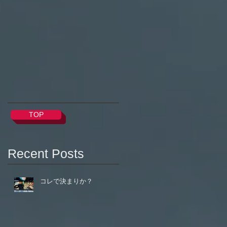
んが
はい
また
だ。
TOP
Recent Posts
コレで決まりか？