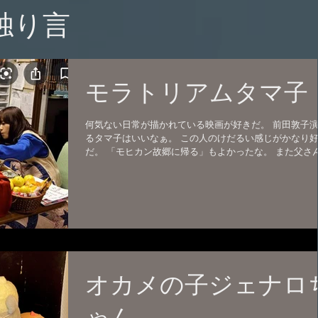
の独り言
モラトリアムタマ子
何気ない日常が描かれている映画が好きだ。 前田敦子
るタマ子はいいなぁ。 この人のけだるい感じがかなり
だ。 「モヒカン故郷に帰る」もよかったな。 また父さ
の康すおんもいい。いい味出してる。 山下監督は他に
ンダリンダリンダ」とか...
オカメの子ジェナロ
ゃん