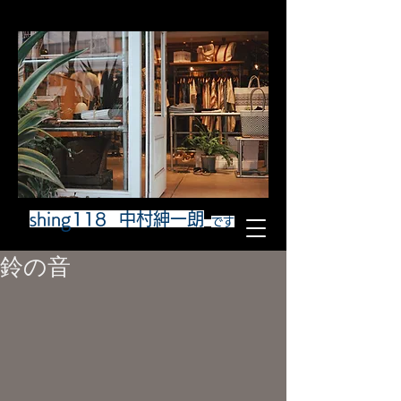
shing118 中村紳一朗
です
鈴の音