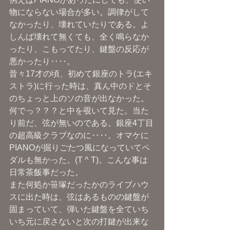
物にならない場合が多い。調律がして
なかったり、壊れていたりである。よ
しんば壊れて無くても、全く鳴らなか
ったり、こもってたり、鍵盤の反応が
悪かったり‥‥。
昔々17才の頃、初めて銀座のトラ(エキ
ストラ)に行った時は、真ん中のドとそ
のちょっと上のソの音が出なかった。
何でっ？？？と中を覗いて見た。当た
り前だ、弦が無いのである。銀座4丁目
の超高級クラブなのに‥‥。オマケに
PIANOが掘りごたつ風になっていてペ
ダルも無かった。(T ^ T)。こんな事は
日常茶飯事だった。
また何処か笹塚だったかのライブハウ
スに出た時は、弦はあるものの鍵盤が
固まっていて、弾いた鍵盤を全ていち
いち元に戻さないと次の打鍵が出来な