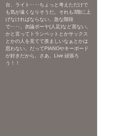
台、ライト‥‥ちょっと考えただけで
も気が遠くなりそうだ。それも3階に上
げなければならない。急な階段
で‥‥。勿論ボーヤ(人足)など居ない。
かと言ってトランペットとかサックス
とかの人を見てて羨ましいなぁとかは
思わない。だってPIANOやキーボード
が好きだから。さあ、Live 頑張ろ
う！！