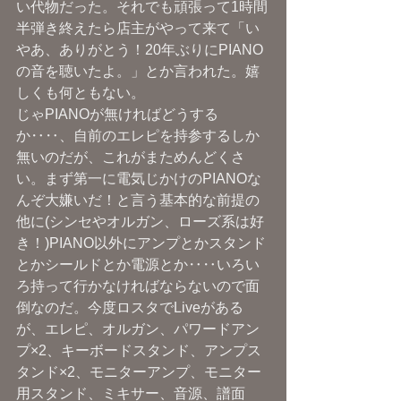
い代物だった。それでも頑張って1時間
半弾き終えたら店主がやって来て「い
やあ、ありがとう！20年ぶりにPIANO
の音を聴いたよ。」とか言われた。嬉
しくも何ともない。
じゃPIANOが無ければどうする
か‥‥、自前のエレピを持参するしか
無いのだが、これがまためんどくさ
い。まず第一に電気じかけのPIANOな
んぞ大嫌いだ！と言う基本的な前提の
他に(シンセやオルガン、ローズ系は好
き！)PIANO以外にアンプとかスタンド
とかシールドとか電源とか‥‥いろい
ろ持って行かなければならないので面
倒なのだ。今度ロスタでLiveがある
が、エレピ、オルガン、パワードアン
プ×2、キーボードスタンド、アンプス
タンド×2、モニターアンプ、モニター
用スタンド、ミキサー、音源、譜面