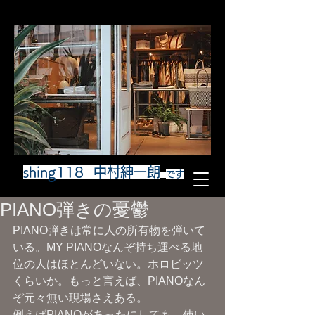
shing118 中村紳一朗
です
PIANO弾きの憂鬱
PIANO弾きは常に人の所有物を弾いて
いる。MY PIANOなんぞ持ち運べる地
位の人はほとんどいない。ホロビッツ
くらいか。もっと言えば、PIANOなん
ぞ元々無い現場さえある。
例えばPIANOがあったにしても、使い