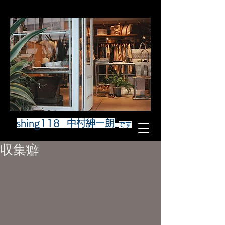
shing118 中村紳一朗
です
収集癖