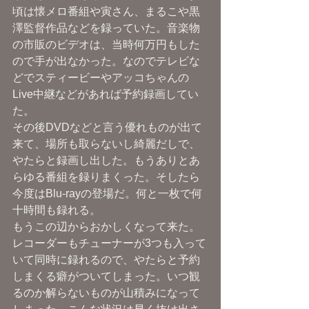
頃は懐メロ番組や寅さん、まるこや黒
澤監督作品などを録っていた。音楽物
の市販のビデオは、当時何万円もした
ので手が出なかった。なのでテレビな
どでスティービーやアッコちゃんの
Live中継などがあれば予約録画してい
た。
その後DVDなどと言う優れものが出て
来て、場所も取らないし綺麗だしで、
やたらと録画し出した。もうありとあ
らゆる番組を録りまくった。そしたら
今度はBlu-rayの登場だ。何と一枚で何
十時間も録れる。
もうこの辺からおかしくなって来た。
レコーダーもチューナーが3つも入って
いて同時に録れるので、やたらと予約
しまくる癖がついてしまった。いつ観
るのか解らないものが山積みになって