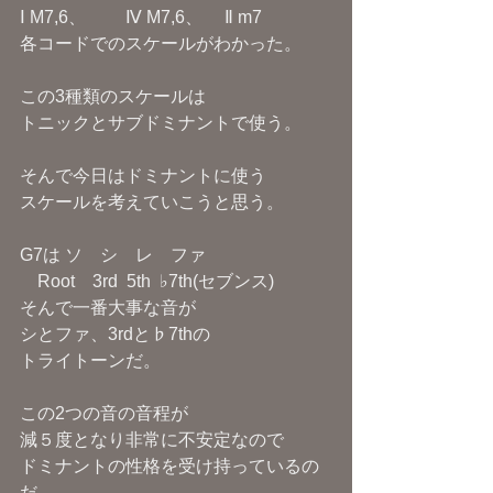
Ⅰ M7,6、　　 Ⅳ M7,6、　 Ⅱ m7
各コードでのスケールがわかった。
この3種類のスケールは
トニックとサブドミナントで使う。
そんで今日はドミナントに使う
スケールを考えていこうと思う。
G7は ソ　シ　レ　ファ
　Root    3rd  5th  ♭7th(セブンス)
そんで一番大事な音が
シとファ、3rdと♭7thの
トライトーンだ。
この2つの音の音程が
減５度となり非常に不安定なので
ドミナントの性格を受け持っているの
だ。