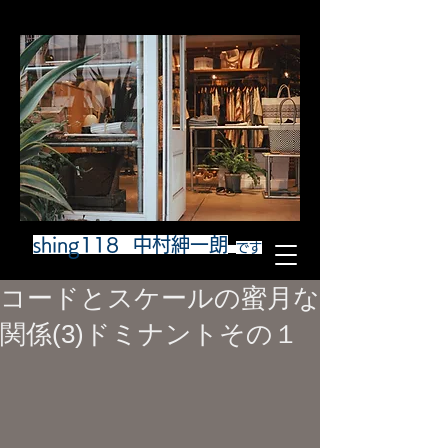
shing118 中村紳一朗
です
コードとスケールの蜜月な
関係(3)ドミナントその１