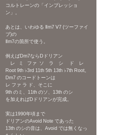
コルトレーンの「インプレッショ
ン」。
あとは、いわゆる Ⅱm7 Ⅴ7 (ツーファイ
ブ)の
Ⅱm7の箇所で使う。
例えばDm7ならDドリアン
    レ   ミ   ファ  ソ    ラ    シ     ド    レ
Root 9th ♭3rd 11th 5th 13th ♭7th Root。
Dm7 のコードトーンは
レ ファ ラ ド、そこに
9th のミ、11th のソ、13th のシ
を加えればDドリアンが完成。
実は1990年頃まで
ドリアンのAvoid Note であった
13th のシの音は、Avoid では無くなっ