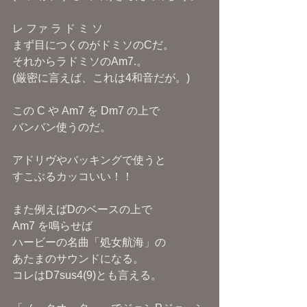
レ ファ ラ ド ミ ソ
まず目につくのがドミソのCだ。
それからラドミソのAm7.。
(厳密に言えば、これは4和音だが。)
この C や Am7 を Dm7 の上で
バンバン使うのだ。
アドリヴやバッキングで使うと
すこぶるカッコいい！！
また例えばDのベースの上で
Am7 を鳴らせば
ハービーの名曲「処女航海」の
あたまのサウンドになる。
コレはD7sus4(9)とも言える。