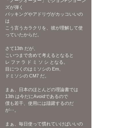
「ノークオーター」でジョンPジョーン
ズが弾く
バッキングやアドリヴがカッコいいの
は
こう言うカラクリを、彼が理解して使
っていたからだ。
さて13th だが、
こいつまで含めて考えるとなると
レ ファ ラ ド ミ ソ シ となる。
目につくのはミソシの Em、
ドミソシの CM7 だ。
まぁ、日本のほとんどの理論書では
13th は今だにAvoidであるので
僕も若干、使用には躊躇するのだ
が‥。
まぁ、毎日使って慣れていけばいいの