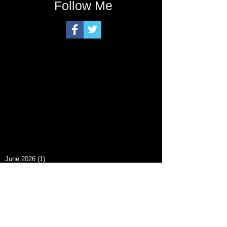
Follow Me
June 2026
(1)
1 post
March 2026
(1)
1 post
February 2026
(1)
1 post
December 2025
(1)
1 post
October 2025
(2)
2 posts
August 2025
(1)
1 post
May 2025
(1)
1 post
March 2025
(1)
1 post