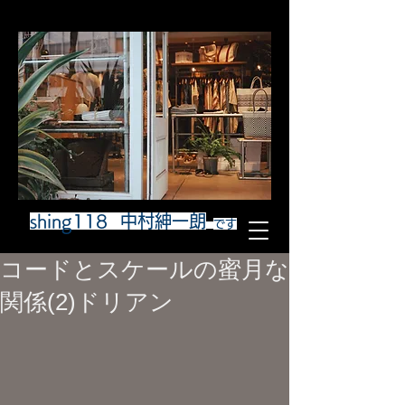
shing118 中村紳一朗
です
コードとスケールの蜜月な
関係(2)ドリアン